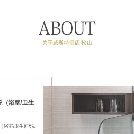
关于威斯特酒店 松山
統（浴室/卫生
浴室/卫生间/洗