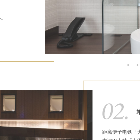
垫。
。
距离伊予电铁「