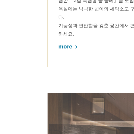
립한 「3점 독립형 물 둘레」를 도입
욕실에는 넉넉한 넓이의 세탁소도 
다.
기능성과 편안함을 갖춘 공간에서 
하세요.
more