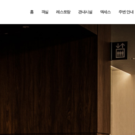
홈
객실
레스토랑
관내시설
액세스
주변 안내