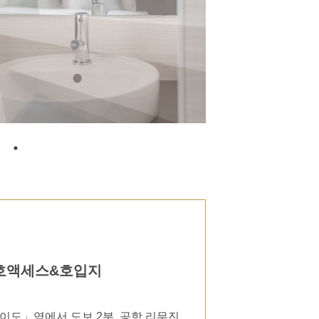
호액세스&호입지
이도」역에서 도보 2분, 공항 리무진